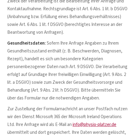
Zweck der Verarbeitung ist die Bearbeitung Ihrer Anfrage und
Kontaktaufnahme. Rechtsgrundlage ist Art. 6 Abs. 1 lit. b DSGVO
(Anbahnung bzw. Erfüllung eines Behandlungsverhältnisses)
sowie Art. 6 Abs. 1 lit. f DSGVO (berechtigtes Interesse an der
Beantwortung von Anfragen).
Gesundheitsdaten:
Sofern Ihre Anfrage Angaben zu Ihrem
Gesundheitszustand enthält (z. B. Beschwerden, Diagnosen,
Rezept), handelt es sich um besondere Kategorien
personenbezogener Daten nach Art. 9 DSGVO. Die Verarbeitung
erfolgt auf Grundlage Ihrer freiwilligen Einwilligung (Art. 9 Abs. 2
lit. a DSGVO) sowie zum Zweck der Gesundheitsvorsorge und
Behandlung (Art. 9 Abs. 2 lit. h DSGVO). Bitte übermitteln Sie
über das Formular nur die notwendigen Angaben.
Zur Zustellung der Formularnachricht an unser Postfach nutzen
wir den Dienst Microsoft 365 der Microsoft Ireland Operations
Ltd. Ihre Anfrage wird als E-Mail an
info@physio-platzer.de
übermittelt und dort gespeichert. Ihre Daten werden gelöscht,